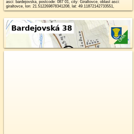
asci: bardejovska, postcode: 087 01, city: Giraltovce, oblast asci:
giraltovce, lon: 21.512269878341208, lat: 49.11872142733551,