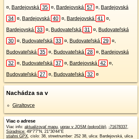
¤
,
Bardejovská
35
¤
,
Bardejovská
57
¤
,
Bardejovská
34
¤
,
Bardejovská
40
¤
,
Bardejovská
41
¤
,
Bardejovská
33
¤
,
Budovateľská
31
¤
,
Budovateľská
30
¤
,
Budovateľská
33
¤
,
Budovateľská
29
¤
,
Budovateľská
35
¤
,
Budovateľská
28
¤
,
Bardejovská
32
¤
,
Budovateľská
37
¤
,
Bardejovská
42
¤
,
Budovateľská
27
¤
,
Budovateľská
32
¤
Nachádza sa v
Giraltovce
Viac o adrese
Viac info:
aktualizovať mapu
,
uprav v JOSM (pokročilé)
,
-71678337
,
Súradnice:
49°7'7"N
,
21°30'44"E
stiahni GPX
, cislo: 38, streetnumber: 252 38, ulica: Bardejovská, ulica