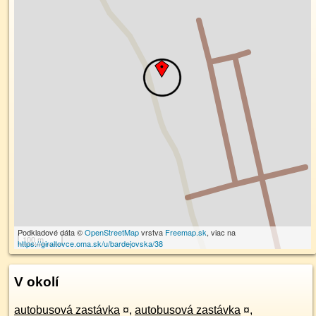
Podkladové dáta ©
OpenStreetMap
vrstva
Freemap.sk
, viac na
100 m
https://giraltovce.oma.sk/u/bardejovska/38
V okolí
autobusová zastávka
¤
,
autobusová zastávka
¤
,