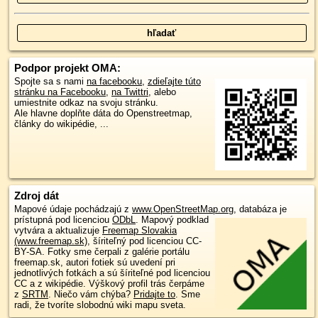
Podpor projekt OMA:
Spojte sa s nami
na facebooku
,
zdieľajte túto
stránku na Facebooku
,
na Twittri
, alebo
umiestnite odkaz na svoju stránku.
Ale hlavne doplňte dáta do Openstreetmap,
články do wikipédie, ...
Zdroj dát
Mapové údaje pochádzajú z
www.OpenStreetMap.org
, databáza je
prístupná pod licenciou
ODbL
.
Mapový podklad
vytvára a aktualizuje
Freemap Slovakia
(www.freemap.sk)
, šíriteľný pod licenciou CC-
BY-SA. Fotky sme čerpali z galérie portálu
freemap.sk, autori fotiek sú uvedení pri
jednotlivých fotkách a sú šíriteľné pod licenciou
CC a z wikipédie. Výškový profil trás čerpáme
z
SRTM
. Niečo vám chýba?
Pridajte to
. Sme
radi, že tvoríte slobodnú wiki mapu sveta.