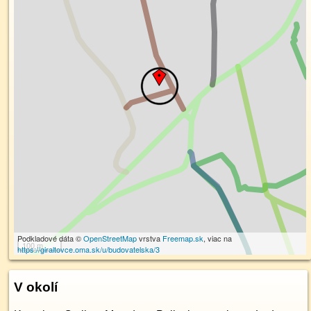
Podkladové dáta ©
OpenStreetMap
vrstva
Freemap.sk
, viac na
100 m
https://giraltovce.oma.sk/u/budovatelska/3
V okolí