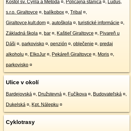
Kostol sv. Cyrila a Metoda
¤
,
Policajna stanica
¤
,
Ludus,
s.r.o. Giraltovce
¤
,
balíkobox
¤
,
Tribal
¤
,
Giraltovce,kult.dom
¤
,
autoškola
¤
,
turistické informácie
¤
,
Základná škola
¤
,
bar
¤
,
Kaštieľ Giraltovce
¤
,
Pivareň u
Dáši
¤
,
parkovisko
¤
,
penzión
¤
,
oblečenie
¤
,
predaj
alkoholu
¤
,
ElkoJur
¤
,
Pekáreň Giraltovce
¤
,
Moris
¤
,
parkovisko
¤
Ulice v okolí
Bardejovská
¤
,
Družstevná
¤
,
Fučíkova
¤
,
Budovateľská
¤
,
Dukelská
¤
,
Kpt. Nálepku
¤
Cyklotrasy