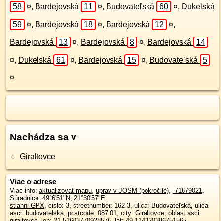
58
¤
,
Bardejovská
11
¤
,
Budovateľská
60
¤
,
Dukelská
59
¤
,
Bardejovská
18
¤
,
Bardejovská
12
¤
,
Bardejovská
13
¤
,
Bardejovská
8
¤
,
Bardejovská
14
¤
,
Dukelská
61
¤
,
Bardejovská
15
¤
,
Budovateľská
5
¤
Nachádza sa v
Giraltovce
Viac o adrese
Viac info:
aktualizovať mapu
,
uprav v JOSM (pokročilé)
,
-71679021
,
Súradnice:
49°6'51"N
,
21°30'57"E
stiahni GPX
, cislo: 3, streetnumber: 162 3, ulica: Budovateľská, ulica
asci: budovatelska, postcode: 087 01, city: Giraltovce, oblast asci:
giraltovce, lon: 21.51603770928576, lat: 49.114320386751565,