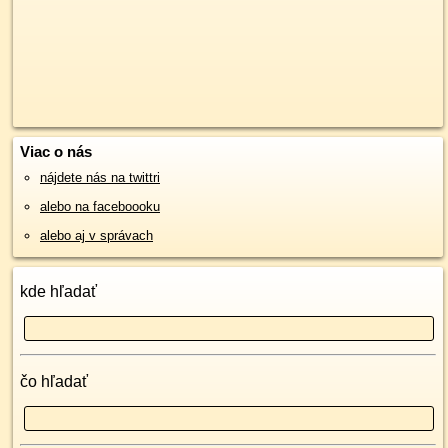
Viac o nás
nájdete nás na twittri
alebo na faceboooku
alebo aj v správach
kde hľadať
čo hľadať