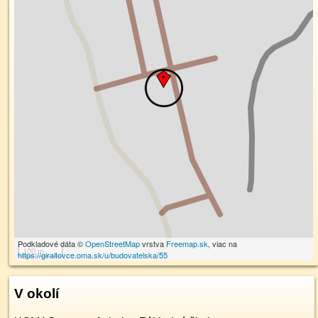
Podkladové dáta ©
OpenStreetMap
vrstva
Freemap.sk
, viac na
100 m
https://giraltovce.oma.sk/u/budovatelska/55
V okolí