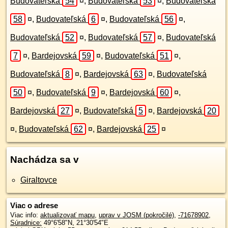
Budovateľská
54
¤
,
Budovateľská
53
¤
,
Budovateľská
58
¤
,
Budovateľská
6
¤
,
Budovateľská
56
¤
,
Budovateľská
52
¤
,
Budovateľská
57
¤
,
Budovateľská
7
¤
,
Bardejovská
59
¤
,
Budovateľská
51
¤
,
Budovateľská
8
¤
,
Bardejovská
63
¤
,
Budovateľská
50
¤
,
Budovateľská
9
¤
,
Bardejovská
60
¤
,
Bardejovská
27
¤
,
Budovateľská
5
¤
,
Bardejovská
20
¤
,
Budovateľská
62
¤
,
Bardejovská
25
¤
Nachádza sa v
Giraltovce
Viac o adrese
Viac info:
aktualizovať mapu
,
uprav v JOSM (pokročilé)
,
-71678902
,
Súradnice:
49°6'58"N
,
21°30'54"E