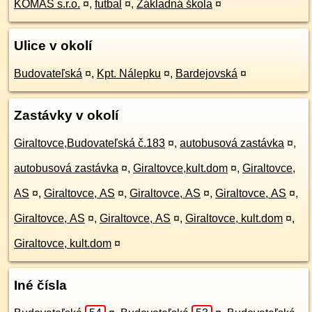
KOMAS s.r.o.
¤
,
futbal
¤
,
Základná škola
¤
Ulice v okolí
Budovateľská
¤
,
Kpt. Nálepku
¤
,
Bardejovská
¤
Zastávky v okolí
Giraltovce,Budovateľská č.183
¤
,
autobusová zastávka
¤
,
autobusová zastávka
¤
,
Giraltovce,kult.dom
¤
,
Giraltovce,
AS
¤
,
Giraltovce, AS
¤
,
Giraltovce, AS
¤
,
Giraltovce, AS
¤
,
Giraltovce, AS
¤
,
Giraltovce, AS
¤
,
Giraltovce, kult.dom
¤
,
Giraltovce, kult.dom
¤
Iné čísla