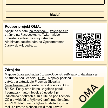
Podpor projekt OMA:
Spojte sa s nami
na facebooku
,
zdieľajte túto
stránku na Facebooku
,
na Twittri
, alebo
umiestnite odkaz na svoju stránku.
Ale hlavne doplňte dáta do Openstreetmap,
články do wikipédie, ...
Zdroj dát
Mapové údaje pochádzajú z
www.OpenStreetMap.org
, databáza je
prístupná pod licenciou
ODbL
.
Mapový podklad
vytvára a aktualizuje
Freemap Slovakia
(www.freemap.sk)
, šíriteľný pod licenciou CC-
BY-SA. Fotky sme čerpali z galérie portálu
freemap.sk, autori fotiek sú uvedení pri
jednotlivých fotkách a sú šíriteľné pod licenciou
CC a z wikipédie. Výškový profil trás čerpáme
z
SRTM
. Niečo vám chýba?
Pridajte to
. Sme
radi, že tvoríte slobodnú wiki mapu sveta.