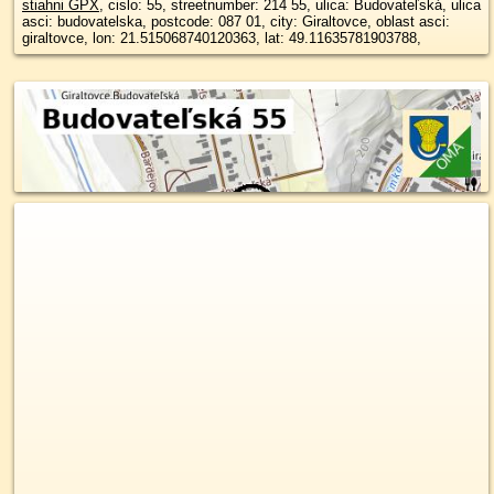
stiahni GPX
, cislo: 55, streetnumber: 214 55, ulica: Budovateľská, ulica
asci: budovatelska, postcode: 087 01, city: Giraltovce, oblast asci:
giraltovce, lon: 21.515068740120363, lat: 49.11635781903788,