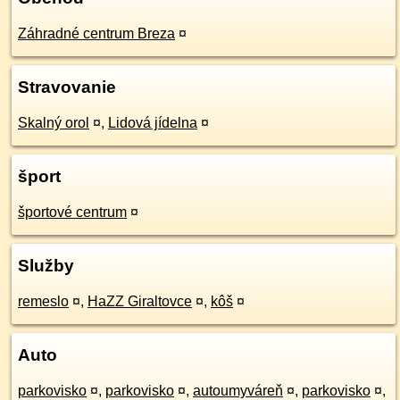
Záhradné centrum Breza
¤
Stravovanie
Skalný orol
¤
,
Lidová jídelna
¤
šport
športové centrum
¤
Služby
remeslo
¤
,
HaZZ Giraltovce
¤
,
kôš
¤
Auto
parkovisko
¤
,
parkovisko
¤
,
autoumyváreň
¤
,
parkovisko
¤
,