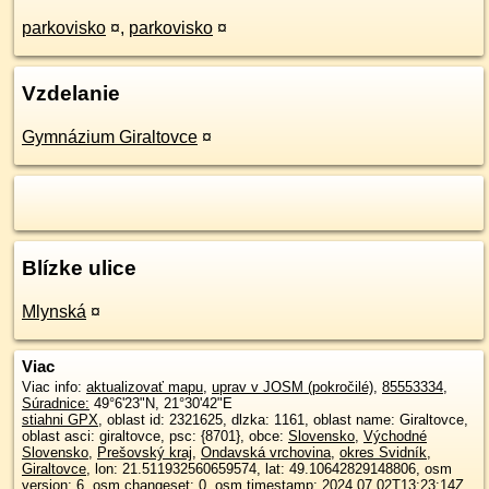
parkovisko
¤
,
parkovisko
¤
Vzdelanie
Gymnázium Giraltovce
¤
Blízke ulice
Mlynská
¤
Viac
Viac info:
aktualizovať mapu
,
uprav v JOSM (pokročilé)
,
85553334
,
Súradnice:
49°6'23"N
,
21°30'42"E
stiahni GPX
, oblast id: 2321625, dlzka: 1161, oblast name: Giraltovce,
oblast asci: giraltovce, psc: {8701}, obce:
Slovensko
,
Východné
Slovensko
,
Prešovský kraj
,
Ondavská vrchovina
,
okres Svidník
,
Giraltovce
, lon: 21.511932560659574, lat: 49.10642829148806, osm
version: 6, osm changeset: 0, osm timestamp: 2024 07 02T13:23:14Z,