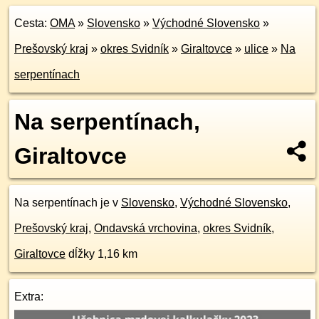
Cesta:
OMA
»
Slovensko
»
Východné Slovensko
»
Prešovský kraj
»
okres Svidník
»
Giraltovce
»
ulice
»
Na
serpentínach
Na serpentínach,
Giraltovce
Na serpentínach je v
Slovensko
,
Východné Slovensko
,
Prešovský kraj
,
Ondavská vrchovina
,
okres Svidník
,
Giraltovce
dĺžky 1,16 km
Extra: