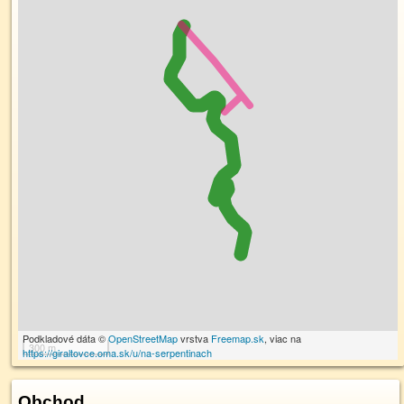
Podkladové dáta ©
OpenStreetMap
vrstva
Freemap.sk
, viac na
300 m
https://giraltovce.oma.sk/u/na-serpentinach
Obchod