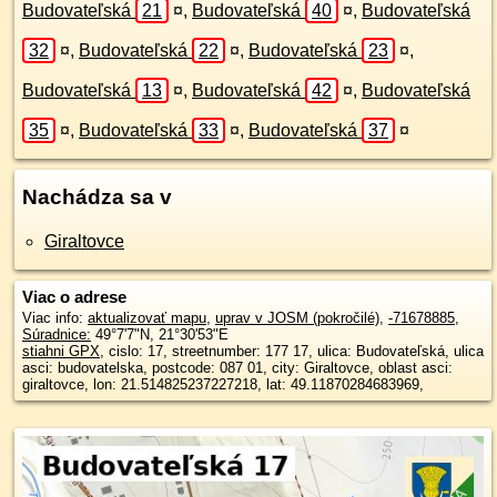
Budovateľská
21
¤
,
Budovateľská
40
¤
,
Budovateľská
32
¤
,
Budovateľská
22
¤
,
Budovateľská
23
¤
,
Budovateľská
13
¤
,
Budovateľská
42
¤
,
Budovateľská
35
¤
,
Budovateľská
33
¤
,
Budovateľská
37
¤
Nachádza sa v
Giraltovce
Viac o adrese
Viac info:
aktualizovať mapu
,
uprav v JOSM (pokročilé)
,
-71678885
,
Súradnice:
49°7'7"N
,
21°30'53"E
stiahni GPX
, cislo: 17, streetnumber: 177 17, ulica: Budovateľská, ulica
asci: budovatelska, postcode: 087 01, city: Giraltovce, oblast asci:
giraltovce, lon: 21.514825237227218, lat: 49.11870284683969,