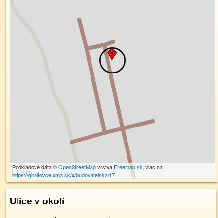
Podkladové dáta ©
OpenStreetMap
vrstva
Freemap.sk
, viac na
100 m
https://giraltovce.oma.sk/u/budovatelska/17
Ulice v okolí