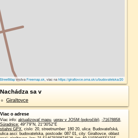
StreetMap
vrstva
Freemap.sk
, viac na
https://giraltovce.oma.sk/u/budovatelska/20
Nachádza sa v
Giraltovce
Viac o adrese
Viac info:
aktualizovať mapu
,
uprav v JOSM (pokročilé)
,
-71678858
,
Súradnice:
49°7'9"N
,
21°30'52"E
stiahni GPX
, cislo: 20, streetnumber: 180 20, ulica: Budovateľská,
ulica asci: budovatelska, postcode: 087 01, city: Giraltovce, oblast