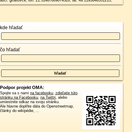
asci: giraltovce, lon: 21.51467609874528, lat: 49.1193046551215,
kde hľadať
čo hľadať
Podpor projekt OMA:
Spojte sa s nami
na facebooku
,
zdieľajte túto
stránku na Facebooku
,
na Twittri
, alebo
umiestnite odkaz na svoju stránku.
Ale hlavne doplňte dáta do Openstreetmap,
články do wikipédie, ...