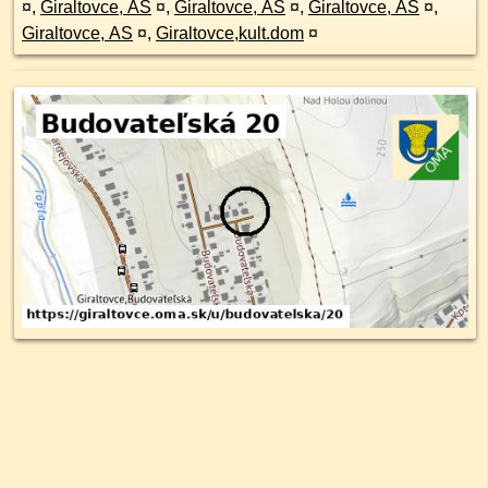
¤
,
Giraltovce, AS
¤
,
Giraltovce, AS
¤
,
Giraltovce, AS
¤
,
Giraltovce, AS
¤
,
Giraltovce,kult.dom
¤