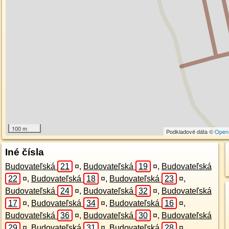
100 m
Podkladové dáta ©
Open
Iné čísla
Budovateľská
21
¤
,
Budovateľská
19
¤
,
Budovateľská
22
¤
,
Budovateľská
18
¤
,
Budovateľská
23
¤
,
Budovateľská
24
¤
,
Budovateľská
32
¤
,
Budovateľská
17
¤
,
Budovateľská
34
¤
,
Budovateľská
16
¤
,
Budovateľská
36
¤
,
Budovateľská
30
¤
,
Budovateľská
29
¤
,
Budovateľská
31
¤
,
Budovateľská
28
¤
,